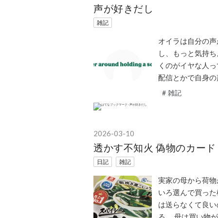
声が好きだし
雑記
オイラは自分の声
し、もっと気持ち
くのがイヤな人って
配信とかで自身の
#
雑記
2026
-
03
-
10
透かす不知火 偽物のカード
日記
雑記
実家の母から荷物
いろ選んで買った
は送らなくて良い
る。 母は買い物