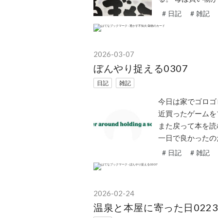
#
日記
#
雑記
2026
-
03
-
07
ぼんやり捉える0307
日記
雑記
今日は家でゴロゴ
近買ったゲームを
また戻って本を読
一日で良かったの
#
日記
#
雑記
2026
-
02
-
24
温泉と本屋に寄った日022