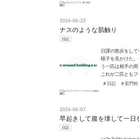
2026
-
06
-
22
ナスのような肌触り
日記
日課の散歩をして
様子を見かけた。
う一匹は相手の周
これが二匹ともフ
#
日記
#
肛門科
2026
-
06
-
07
早起きして腹を壊して一日
日記