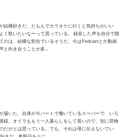
が結構好きだ。だもんでカラオケに行くと気持ちがいい
よく歌いたいなーって思っている。 録音した声を自分で聴
のは、結構な割合でいるそうだ。今はPodcastとか動画
声と向き合うことが多…
が届いた。自身が今パートで働いているスーパーで、いろ
模様。オイラももう一人暮らしをして長いので、別に荷物
のだがとは思っている。でも、それは母に伝えないでい
が好きだ。食料品をとに…