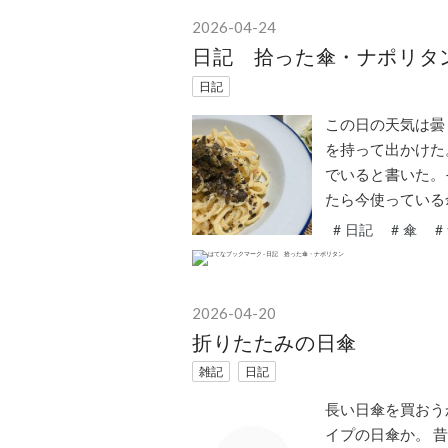
2026
-
04
-
24
日記 拾った傘・ナポリタ
日記
この日の天気は曇
を持って出かけた
でいると書いた。
たら今使っている
#
日記
#
傘
#
2026
-
04
-
20
折りたたみの日傘
雑記
日記
長い日傘を買おう
イプの日傘か。 