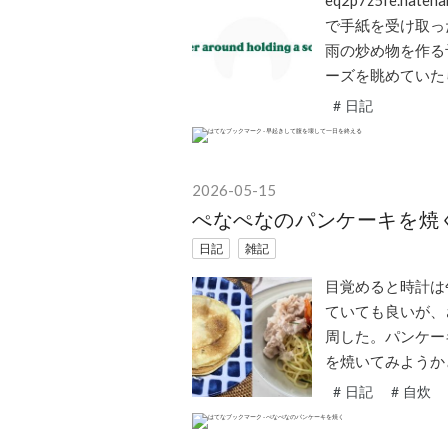
eq2p7z5fe.h
で手紙を受け取っ
雨の炒め物を作る
ーズを眺めていた
#
日記
2026
-
05
-
15
ぺなぺなのパンケーキを焼
日記
雑記
目覚めると時計は
ていても良いが、
周した。パンケー
を焼いてみようか
#
日記
#
自炊