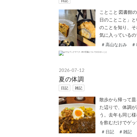
日記
ことこと 図書館
日のことこと」と
のことを知り、そ
気に入っているの
#
高山なおみ
#
2026
-
07
-
12
夏の体調
日記
雑記
散歩から帰って皿
た辺りで、体調が
う。去年も同じ様
を飲むだけでゲッ
#
日記
#
雑記