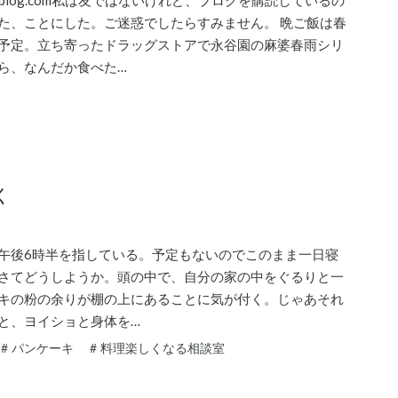
atenablog.com私は友ではないけれど、ブログを購読しているの
た、ことにした。ご迷惑でしたらすみません。 晩ご飯は春
予定。立ち寄ったドラッグストアで永谷園の麻婆春雨シリ
ら、なんだか食べた…
く
午後6時半を指している。予定もないのでこのまま一日寝
さてどうしようか。頭の中で、自分の家の中をぐるりと一
キの粉の余りが棚の上にあることに気が付く。じゃあそれ
と、ヨイショと身体を…
#
パンケーキ
#
料理楽しくなる相談室